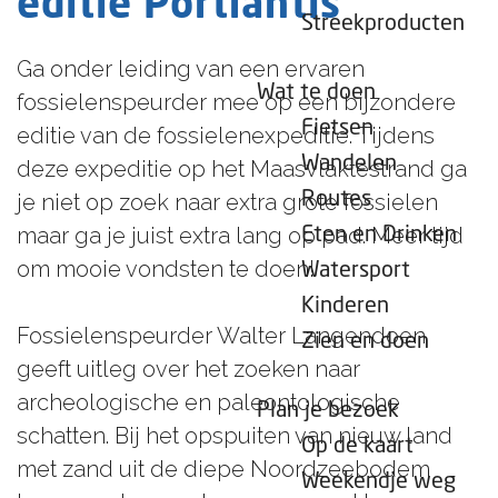
editie Portlantis
e
Streekproducten
p
Ga onder leiding van een ervaren
a
Wat te doen
fossielenspeurder mee op een bijzondere
g
Fietsen
editie van de fossielenexpeditie. Tijdens
e
Wandelen
deze expeditie op het Maasvlaktestrand ga
Routes
je niet op zoek naar extra grote fossielen
maar ga je juist extra lang op pad. Meer tijd
Eten en Drinken
om mooie vondsten te doen!
Watersport
Kinderen
Fossielenspeurder Walter Langendoen
Zien en doen
geeft uitleg over het zoeken naar
archeologische en paleontologische
Plan je bezoek
schatten. Bij het opspuiten van nieuw land
Op de kaart
met zand uit de diepe Noordzeebodem
Weekendje weg