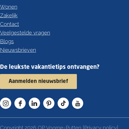
Wonen
Zakelijk
Contact
Veelgestelde vragen
Blogs
Nieuwsbrieven
De leukste vakantietips ontvangen?
Aanmelden nieuwsbrief
I
F
L
P
T
Y
n
a
i
i
i
o
s
c
n
n
k
u
Copyright 2026 OP Voorne-Putten |
Privacy policy
|