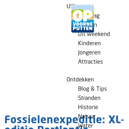
UITagenda
Vandaag
Morgen
Dit weekend
G
Kinderen
a
Jongeren
n
Attracties
a
a
r
Ontdekken
d
Blog & Tips
e
Stranden
h
Historie
o
Natuur
Fossielenexpeditie: XL-
m
Water