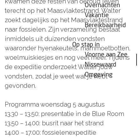
kwamen deze resten van oeroud leven
Overnachten
terecht op het Maasvlaktestrand. Walter
Vakantie
zoekt dagelijks op het Maasvlaktestrand
Bereikbaarheid
naar fossielen. Zijn verzameling bestaat
inmiddels uit duizenden vondsten
Op stap in
waaronder hyenakeutels, mammoetbotten,
Voorne aan Zee
woelmuiskiesjes en nog veel meer. Tijdens
Nissewaard
de expeditie onderzoekt Walter jouw
Omgeving
vondsten, zodat je weet wat je hebt
gevonden.
Programma woensdag 5 augustus
13.30 – 13.50: presentatie in de Blue Room
13.50 – 14.00: busrit naar het strand
14.00 – 17.00: fossielenexpeditie