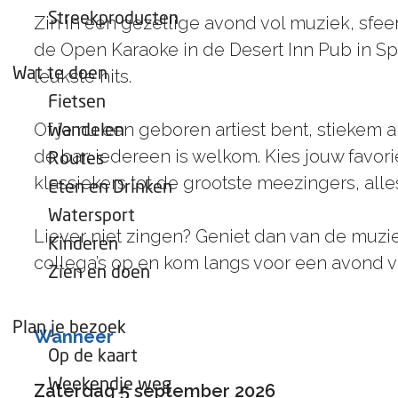
e
Streekproducten
Zin in een gezellige avond vol muziek, sfee
p
de Open Karaoke in de Desert Inn Pub in Sp
a
Wat te doen
leukste hits.
g
Fietsen
e
Of je nu een geboren artiest bent, stiekem 
Wandelen
de bar: iedereen is welkom. Kies jouw favo
Routes
klassiekers tot de grootste meezingers, alle
Eten en Drinken
Watersport
Liever niet zingen? Geniet dan van de muziek
Kinderen
collega’s op en kom langs voor een avond vo
Zien en doen
Plan je bezoek
Wanneer
Op de kaart
Weekendje weg
Zaterdag 5 september 2026