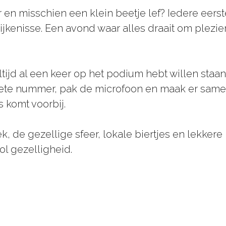
r en misschien een klein beetje lef? Iedere eer
ijkenisse. Een avond waar alles draait om plez
altijd al een keer op het podium hebt willen sta
riete nummer, pak de microfoon en maak er samen
s komt voorbij.
, de gezellige sfeer, lokale biertjes en lekkere 
l gezelligheid.