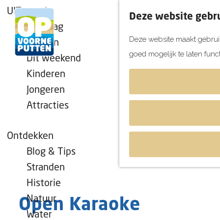
UITagenda
Deze website gebru
Vandaag
Deze website maakt gebruik
Morgen
goed mogelijk te laten func
Dit weekend
G
Kinderen
a
Jongeren
n
Attracties
a
a
r
Ontdekken
d
Blog & Tips
e
Stranden
h
Historie
o
Natuur
Open Karaoke
m
Water