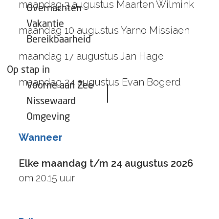
maandag 3 augustus Maarten Wilmink
Overnachten
Vakantie
maandag 10 augustus Yarno Missiaen
Bereikbaarheid
maandag 17 augustus Jan Hage
Op stap in
maandag 24 augustus Evan Bogerd
Voorne aan Zee
Nissewaard
Omgeving
Wanneer
Elke maandag t/m 24 augustus 2026
om 20.15 uur