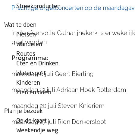
e
Streekproducten
Prachtige orgelconcerten op de maandagav
p
a
Wat te doen
g
In de sfeervolle Catharijnekerk is er wekel
Fietsen
e
gaat worden.
Wandelen
Routes
Programma:
Eten en Drinken
maandag 6 juli Geert Bierling
Watersport
Kinderen
maandag 13 juli Adriaan Hoek Rotterdam
Zien en doen
maandag 20 juli Steven Knieriem
Plan je bezoek
Op de kaart
maandag 27 juli Rien Donkersloot
Weekendje weg