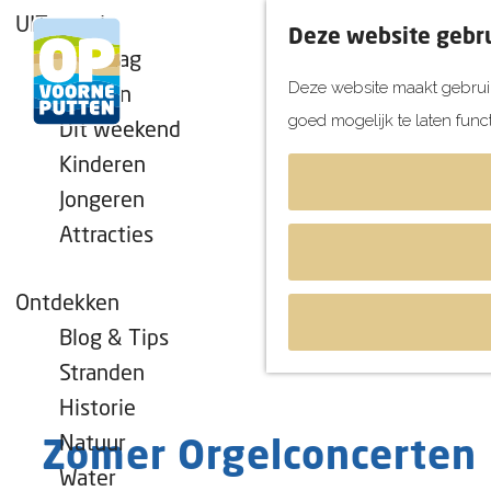
UITagenda
Deze website gebru
Vandaag
Deze website maakt gebruik
Morgen
goed mogelijk te laten func
Dit weekend
G
Kinderen
a
Jongeren
n
Attracties
a
a
r
Ontdekken
d
Blog & Tips
e
Stranden
h
Historie
o
Natuur
Zomer Orgelconcerten
m
Water