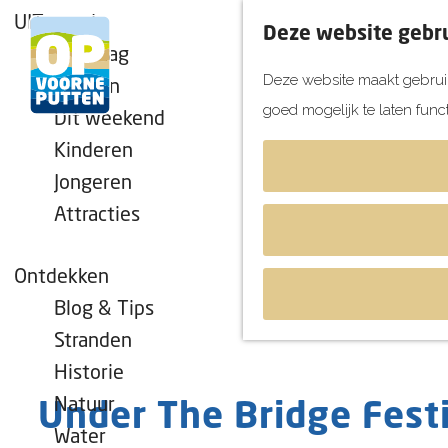
UITagenda
Deze website gebru
Vandaag
Deze website maakt gebruik
Morgen
goed mogelijk te laten func
Dit weekend
G
Kinderen
a
Jongeren
n
Attracties
a
a
r
Ontdekken
d
Blog & Tips
e
Stranden
h
Historie
o
Natuur
Under The Bridge Fest
m
Water