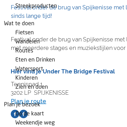
e
Streekproducten
Festival onder de brug van Spijkenisse met l
p
sinds lange tijd!
a
Wat te doen
g
Fietsen
e
Festival onder de brug van Spijkenisse met l
Wandelen
met meerdere stages en muziekstijlen voor
Routes
Eten en Drinken
Watersport
Hier vind je Under The Bridge Festival
Kinderen
Tennispad 1
Zien en doen
3202 LP
SPIJKENISSE
n
Plan je route
Plan je bezoek
a
Op de kaart
F
F
a
Weekendje weg
a
a
r