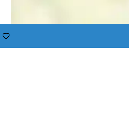
Opslaan
Leaflet
|
© OpenStreetMap contributors, Tiles style by Humanitarian OpenStreetMap Team hosted by Op
Snel naar
Wonen