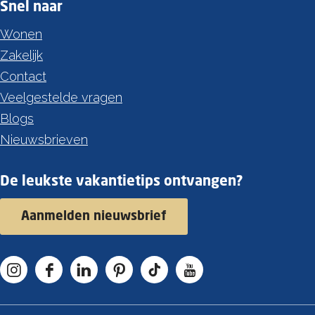
Snel naar
Wonen
Zakelijk
Contact
Veelgestelde vragen
Blogs
Nieuwsbrieven
De leukste vakantietips ontvangen?
Aanmelden nieuwsbrief
I
F
L
P
T
Y
n
a
i
i
i
o