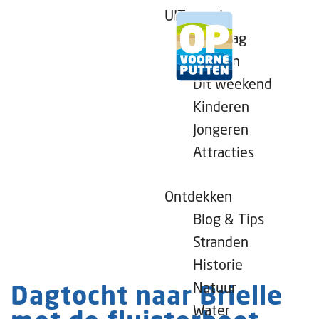
UITagenda
Vandaag
Morgen
Dit weekend
G
Kinderen
a
Jongeren
n
Attracties
a
a
r
Ontdekken
d
Blog & Tips
e
Stranden
h
Historie
o
Natuur
Dagtocht naar Brielle
m
Water