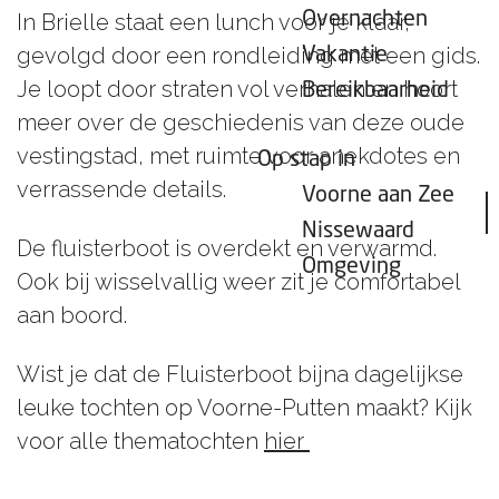
Overnachten
In Brielle staat een lunch voor je klaar,
gevolgd door een rondleiding met een gids.
Vakantie
Je loopt door straten vol verhalen en hoort
Bereikbaarheid
meer over de geschiedenis van deze oude
vestingstad, met ruimte voor anekdotes en
Op stap in
verrassende details.
Voorne aan Zee
Nissewaard
De fluisterboot is overdekt en verwarmd.
Omgeving
Ook bij wisselvallig weer zit je comfortabel
aan boord.
Wist je dat de Fluisterboot bijna dagelijkse
leuke tochten op Voorne-Putten maakt? Kijk
voor alle thematochten
hier