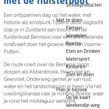
met de fluisterboot
e
Streekproducten
p
Een ontspannen dag op het water, met
a
Wat te doen
historie als eindpunt. Tijdens deze dagtocht
g
Fietsen
stap je in Zuidland aan boord van de
e
Wandelen
fluisterboot Bernisse voor een afwisselende
Routes
rondvaart door het groene hart van Voorne-
Putten.
Eten en Drinken
Watersport
De route voert over de Bernisse langs
Kinderen
dorpen als Abbenbroek, Heenvliet en
Zien en doen
Geervliet. Onderweg geniet je van rust,
water en het landschap om je heen. Via het
Plan je bezoek
voedingskanaal vaar je richting Brielle, waar
Op de kaart
je rond het middaguur aankomt.
Weekendje weg